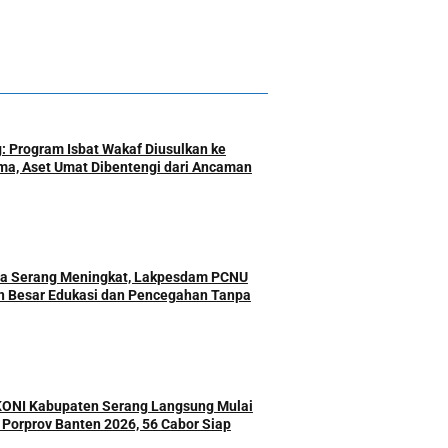
: Program Isbat Wakaf Diusulkan ke
a, Aset Umat Dibentengi dari Ancaman
ota Serang Meningkat, Lakpesdam PCNU
n Besar Edukasi dan Pencegahan Tanpa
 KONI Kabupaten Serang Langsung Mulai
r Porprov Banten 2026, 56 Cabor Siap