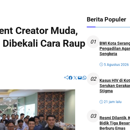
Berita Populer
ent Creator Muda,
Dibekali Cara Raup
01
BWI Kota Serang
Pengadilan Agam
Sengketa
5 Agustus 2026
Facebook
Twitter
Mail
WhatsApp
02
Kasus HIV di K
Serukan Geraka
Stigma
21 jam lalu
03
Resmi Dilantik,
Bidik Tiga Besa
Berburu Emas