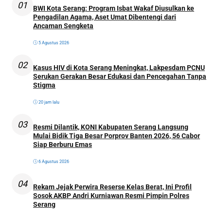
01
BWI Kota Serang: Program Isbat Wakaf Diusulkan ke
Pengadilan Agama, Aset Umat Dibentengi dari
Ancaman Sengketa
5 Agustus 2026
02
Kasus HIV di Kota Serang Meningkat, Lakpesdam PCNU
Serukan Gerakan Besar Edukasi dan Pencegahan Tanpa
Stigma
20 jam lalu
03
Resmi Dilantik, KONI Kabupaten Serang Langsung
Mulai Bidik Tiga Besar Porprov Banten 2026, 56 Cabor
Siap Berburu Emas
6 Agustus 2026
04
Rekam Jejak Perwira Reserse Kelas Berat, Ini Profil
Sosok AKBP Andri Kurniawan Resmi Pimpin Polres
Serang