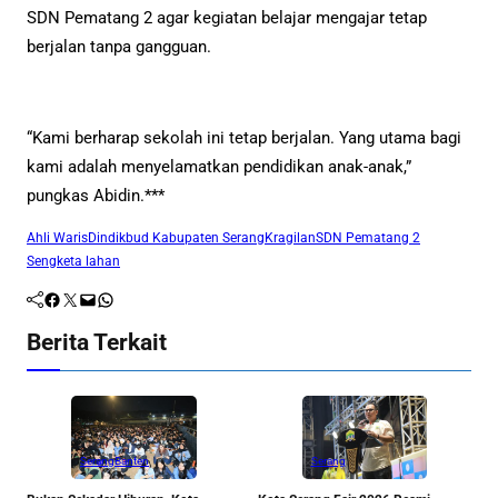
SDN Pematang 2 agar kegiatan belajar mengajar tetap
berjalan tanpa gangguan.
“Kami berharap sekolah ini tetap berjalan. Yang utama bagi
kami adalah menyelamatkan pendidikan anak-anak,”
pungkas Abidin.***
Ahli Waris
Dindikbud Kabupaten Serang
Kragilan
SDN Pematang 2
Sengketa lahan
Facebook
Twitter
Mail
WhatsApp
Berita Terkait
Serang
Banten
Serang