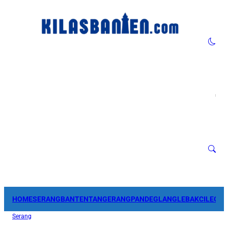
HOME
SERANG
BANTEN
TANGERANG
PANDEGLANG
LEBAK
CILEGO
Serang