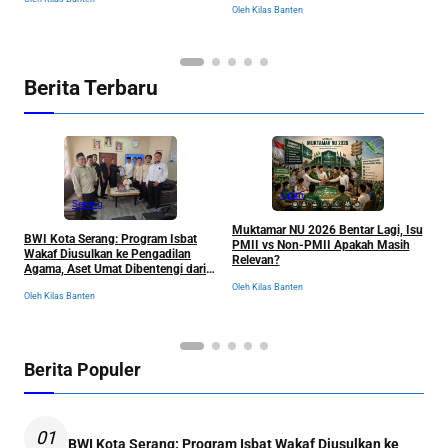
Oleh Kilas Banten
Ol
Berita Terbaru
Opini
Serang
Muktamar NU 2026 Bentar Lagi, Isu
BWI Kota Serang: Program Isbat
PMII vs Non-PMII Apakah Masih
R
Wakaf Diusulkan ke Pengadilan
Relevan?
T
Agama, Aset Umat Dibentengi dari
I
Ancaman Sengketa
Oleh Kilas Banten
S
Oleh Kilas Banten
Ol
Berita Populer
01
BWI Kota Serang: Program Isbat Wakaf Diusulkan ke