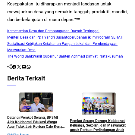
Kesepakatan itu diharapkan menjadi landasan untuk
mewujudkan desa yang semakin tangguh, produktif, mandiri,
dan berkelanjutan di masa depan.***
Kementerian Desa dan Pembangunan Daerah Tertinggal
Menteri Desa dan PDT Yandri Susanto
perubahan iklim
Program SEHATI
Sosialisasi Kebijakan Ketahanan Pangan Lokal dan Pemberdayaan
Masyarakat Desa
The World Bank
Wakil Gubernur Banten Achmad Dimyati Natakusumah
Facebook
Twitter
Mail
WhatsApp
Berita Terkait
Banten
Serang
Banten
Datangi Pemkot Serang, BP3MI
Pemkot Serang Dorong Kolaborasi
F
Ajak Kolaborasi Edukasi Warga
Keluarga, Sekolah, dan Masyarakat
P
Agar Tidak Jadi Korban Calo Kerja
untuk Perkuat Perlindungan Anak
S
ke Luar Negeri
J
Oleh Kilas Banten