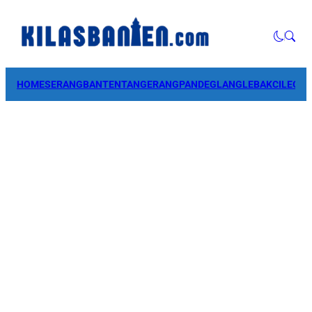
HOME
SERANG
BANTEN
TANGERANG
PANDEGLANG
LEBAK
CILEGO