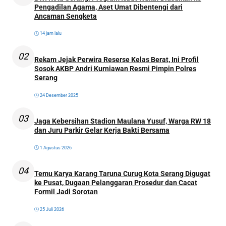
Pengadilan Agama, Aset Umat Dibentengi dari
Ancaman Sengketa
14 jam lalu
02
Rekam Jejak Perwira Reserse Kelas Berat, Ini Profil
Sosok AKBP Andri Kurniawan Resmi Pimpin Polres
Serang
24 Desember 2025
03
Jaga Kebersihan Stadion Maulana Yusuf, Warga RW 18
dan Juru Parkir Gelar Kerja Bakti Bersama
1 Agustus 2026
04
Temu Karya Karang Taruna Curug Kota Serang Digugat
ke Pusat, Dugaan Pelanggaran Prosedur dan Cacat
Formil Jadi Sorotan
25 Juli 2026