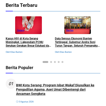
Berita Terbaru
Serang
Banten
Kasus HIV di Kota Serang
Data Sensus Ekonomi Banten
B
Meningkat, Lakpesdam PCNU
Tertinggal, Gubernur Andra Soni
u
Serukan Gerakan Besar Edukasi dan
Turun Tangan, Seluruh Pemangku
P
Pencegahan Tanpa Stigma
Kepentingan Langsung
D
Oleh Kilas Banten
Oleh Kilas Banten
Ol
Dikumpulkan
Berita Populer
01
BWI Kota Serang: Program Isbat Wakaf Diusulkan ke
Pengadilan Agama, Aset Umat Dibentengi dari
Ancaman Sengketa
5 Agustus 2026