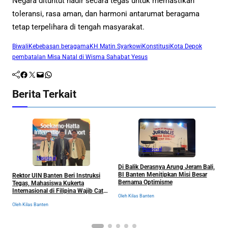
Negara dituntut hadir secara tegas untuk memastikan
toleransi, rasa aman, dan harmoni antarumat beragama
tetap terpelihara di tengah masyarakat.
Biwali
Kebebasan beragama
KH Matin Syarkowi
Konstitusi
Kota Depok
pembatalan Misa Natal di Wisma Sahabat Yesus
Facebook
Twitter
Mail
WhatsApp
Berita Terkait
Nasional
Nasional
B
Di Balik Derasnya Arung Jeram Bali,
J
BI Banten Menitipkan Misi Besar
Rektor UIN Banten Beri Instruksi
u
Bernama Optimisme
Tegas, Mahasiswa Kukerta
P
Ol
Internasional di Filipina Wajib Catat
Oleh Kilas Banten
Semua Pengalaman
Oleh Kilas Banten