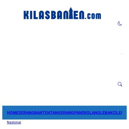
HOME
SERANG
BANTEN
TANGERANG
PANDEGLANG
LEBAK
CILEGO
Nasional