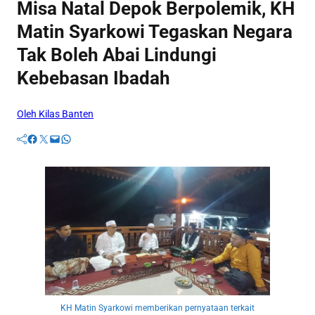
Misa Natal Depok Berpolemik, KH
Matin Syarkowi Tegaskan Negara
Tak Boleh Abai Lindungi
Kebebasan Ibadah
Oleh Kilas Banten
Facebook
Twitter
Mail
WhatsApp
KH Matin Syarkowi memberikan pernyataan terkait