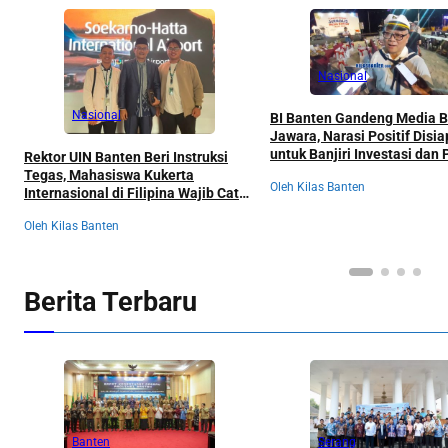
Nasional
Nasional
BI Banten Gandeng Media 
Jawara, Narasi Positif Disi
untuk Banjiri Investasi dan
Rektor UIN Banten Beri Instruksi
Pertumbuhan Ekonomi 202
Tegas, Mahasiswa Kukerta
Oleh Kilas Banten
Internasional di Filipina Wajib Catat
Semua Pengalaman
Oleh Kilas Banten
Berita Terbaru
Banten
Serang