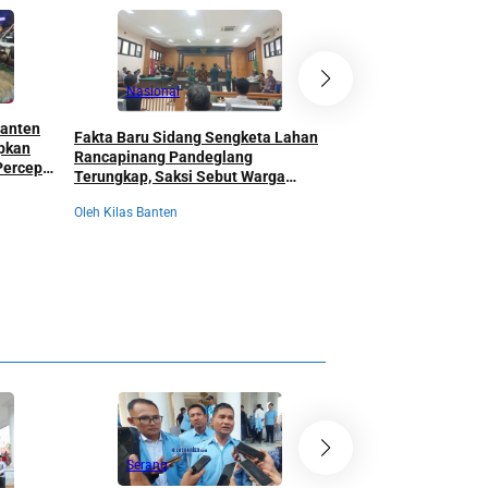
Nasional
Nasional
Banten
Fakta Baru Sidang Sengketa Lahan
Menag Nasaruddin U
apkan
Rancapinang Pandeglang
Buka KKN Nusantara 
 Percepat
Terungkap, Saksi Sebut Warga
Banten, Mahasiswa D
6
Dipaksa Teken Dokumen dan Difoto
dari Kearifan Baduy
Oleh Kilas Banten
Bertuliskan “Lunas”
Oleh Kilas Banten
Serang
Serang