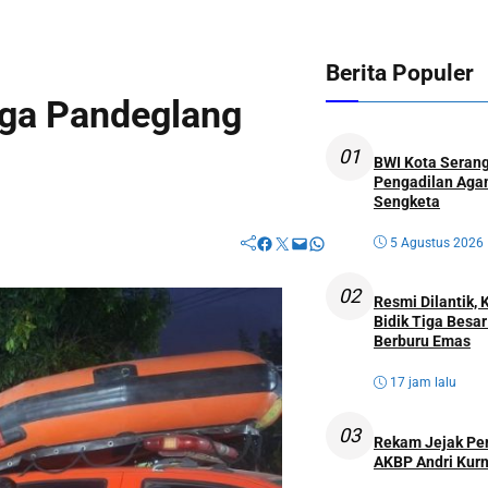
Berita Populer
rga Pandeglang
01
BWI Kota Serang
Pengadilan Agam
Sengketa
Facebook
Twitter
Mail
WhatsApp
5 Agustus 2026
02
Resmi Dilantik,
Bidik Tiga Besa
Berburu Emas
17 jam lalu
03
Rekam Jejak Perw
AKBP Andri Kurn