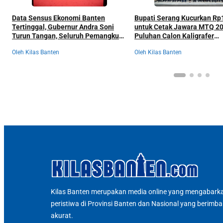
Data Sensus Ekonomi Banten
Bupati Serang Kucurkan Rp1
Tertinggal, Gubernur Andra Soni
untuk Cetak Jawara MTQ 20
Turun Tangan, Seluruh Pemangku
Puluhan Calon Kaligrafer
Kepentingan Langsung
Digembleng Setahun di Le
Oleh Kilas Banten
Oleh Kilas Banten
Dikumpulkan
Kilas Banten merupakan media online yang mengabarka
peristiwa di Provinsi Banten dan Nasional yang berimb
akurat.