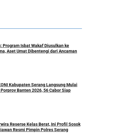
: Program Isbat Wakaf Diusulkan ke
a, Aset Umat Dibentengi dari Ancaman
 KONI Kabupaten Serang Langsung Mulai
r Porprov Banten 2026, 56 Cabor Siap
ira Reserse Kelas Berat, Ini Profil Sosok
iawan Resmi Pimpin Polres Serang