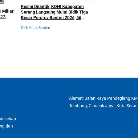
Resmi Dilantik, KONI Kabupaten
Bupati Serang Ultim
 Miliar
Serang Langsung Mulai Bidik Tiga
Baru, Target Borong 
27,
Besar Porprov Banten 2026, 56
Porprov, Anggaran At
Cabor Siap Berburu Emas
Dibongkar Total
mka
Oleh Kilas Banten
Oleh Kilas Banten
Alamat: Jalan Raya Pandeglang KM
Tembong, Cipocok Jaya, Kota Seran
n setiap
ang dan