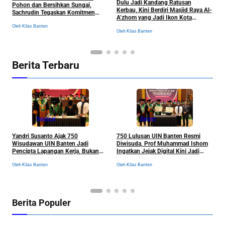
Dulu Jadi Kandang Ratusan
Pohon dan Bersihkan Sungai,
B
Kerbau, Kini Berdiri Masjid Raya Al-
Sachrudin Tegaskan Komitmen
K
A’zhom yang Jadi Ikon Kota
Jaga Kelestarian Lingkungan
Tangerang dan Sejarahnya
Oleh Kilas Banten
Ol
Oleh Kilas Banten
Berita Terbaru
Nasional
Banten
Yandri Susanto Ajak 750
750 Lulusan UIN Banten Resmi
P
Wisudawan UIN Banten Jadi
Diwisuda, Prof Muhammad Ishom
D
Pencipta Lapangan Kerja, Bukan
Ingatkan Jejak Digital Kini Jadi
B
Sekadar Pemburu Kerja
“Tiket” Menuju Dunia Kerja
Oleh Kilas Banten
Oleh Kilas Banten
Ol
Berita Populer