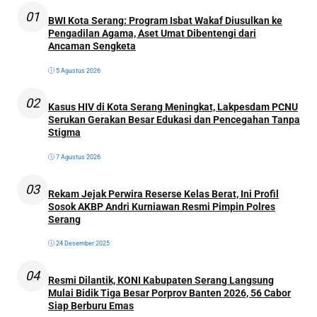
01
BWI Kota Serang: Program Isbat Wakaf Diusulkan ke
Pengadilan Agama, Aset Umat Dibentengi dari
Ancaman Sengketa
5 Agustus 2026
02
Kasus HIV di Kota Serang Meningkat, Lakpesdam PCNU
Serukan Gerakan Besar Edukasi dan Pencegahan Tanpa
Stigma
7 Agustus 2026
03
Rekam Jejak Perwira Reserse Kelas Berat, Ini Profil
Sosok AKBP Andri Kurniawan Resmi Pimpin Polres
Serang
24 Desember 2025
04
Resmi Dilantik, KONI Kabupaten Serang Langsung
Mulai Bidik Tiga Besar Porprov Banten 2026, 56 Cabor
Siap Berburu Emas