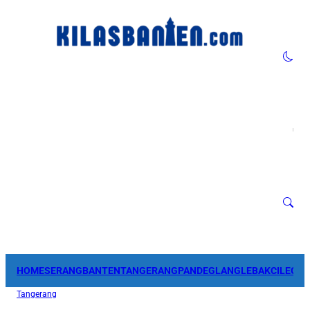
HOME
SERANG
BANTEN
TANGERANG
PANDEGLANG
LEBAK
CILEGO
Tangerang