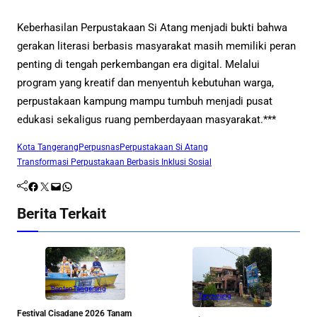
Keberhasilan Perpustakaan Si Atang menjadi bukti bahwa
gerakan literasi berbasis masyarakat masih memiliki peran
penting di tengah perkembangan era digital. Melalui
program yang kreatif dan menyentuh kebutuhan warga,
perpustakaan kampung mampu tumbuh menjadi pusat
edukasi sekaligus ruang pemberdayaan masyarakat.***
Kota Tangerang
Perpusnas
Perpustakaan Si Atang
Transformasi Perpustakaan Berbasis Inklusi Sosial
Facebook
Twitter
Mail
WhatsApp
Berita Terkait
Banten
Tangerang
Tangerang
Festival Cisadane 2026 Tanam
J