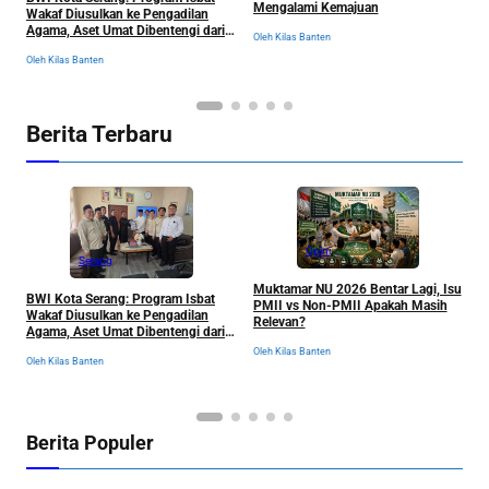
I
Mengalami Kemajuan
Wakaf Diusulkan ke Pengadilan
D
Agama, Aset Umat Dibentengi dari
T
Oleh Kilas Banten
Ancaman Sengketa
Ol
Oleh Kilas Banten
Berita Terbaru
Opini
Serang
Muktamar NU 2026 Bentar Lagi, Isu
BWI Kota Serang: Program Isbat
PMII vs Non-PMII Apakah Masih
R
Wakaf Diusulkan ke Pengadilan
Relevan?
T
Agama, Aset Umat Dibentengi dari
I
Ancaman Sengketa
Oleh Kilas Banten
S
Oleh Kilas Banten
Ol
Berita Populer