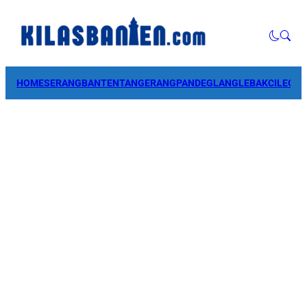
HOME
SERANG
BANTEN
TANGERANG
PANDEGLANG
LEBAK
CILEGO