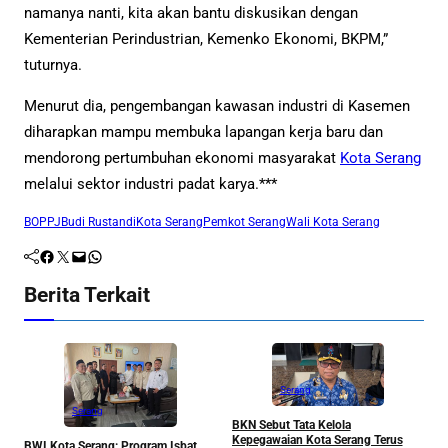
namanya nanti, kita akan bantu diskusikan dengan
Kementerian Perindustrian, Kemenko Ekonomi, BKPM,”
tuturnya.
Menurut dia, pengembangan kawasan industri di Kasemen
diharapkan mampu membuka lapangan kerja baru dan
mendorong pertumbuhan ekonomi masyarakat
Kota Serang
melalui sektor industri padat karya.***
BOPPJ
Budi Rustandi
Kota Serang
Pemkot Serang
Wali Kota Serang
Facebook
Twitter
Mail
WhatsApp
Berita Terkait
Serang
Serang
BKN Sebut Tata Kelola
W
Kepegawaian Kota Serang Terus
BWI Kota Serang: Program Isbat