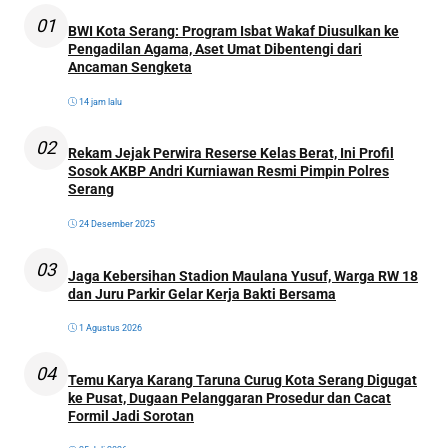
01
BWI Kota Serang: Program Isbat Wakaf Diusulkan ke
Pengadilan Agama, Aset Umat Dibentengi dari
Ancaman Sengketa
14 jam lalu
02
Rekam Jejak Perwira Reserse Kelas Berat, Ini Profil
Sosok AKBP Andri Kurniawan Resmi Pimpin Polres
Serang
24 Desember 2025
03
Jaga Kebersihan Stadion Maulana Yusuf, Warga RW 18
dan Juru Parkir Gelar Kerja Bakti Bersama
1 Agustus 2026
04
Temu Karya Karang Taruna Curug Kota Serang Digugat
ke Pusat, Dugaan Pelanggaran Prosedur dan Cacat
Formil Jadi Sorotan