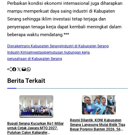
Perbaikan kondisi ekonomi internasional juga diharapkan
mampu memperkuat daya saing industri di Kabupaten
Serang sehingga iklim investasi tetap terjaga dan
penyerapan tenaga kerja dapat kembali meningkat dalam
beberapa waktu mendatang.***
Disnakertrans Kabupaten Serang
industri di Kabupaten Serang
Industri Kimia
Investasi
pemutusan hubungan kerja
perusahaan di Kabupaten Serang
Facebook
Twitter
Mail
WhatsApp
Berita Terkait
Serang
Serang
Resmi Dilantik, KONI Kabupaten
B
Bupati Serang Kucurkan Rp1 Miliar
Serang Langsung Mulai Bidik Tiga
B
untuk Cetak Jawara MTQ 2027,
Besar Porprov Banten 2026, 56
P
Puluhan Calon Kaligrafer
Cabor Siap Berburu Emas
D