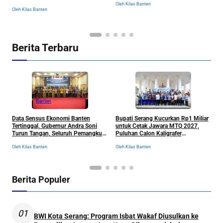
Digembleng Setahun di Lemka
Oleh Kilas Banten
Ol
Oleh Kilas Banten
Berita Terbaru
Banten
Serang
R
Data Sensus Ekonomi Banten
Bupati Serang Kucurkan Rp1 Miliar
S
Tertinggal, Gubernur Andra Soni
untuk Cetak Jawara MTQ 2027,
B
Turun Tangan, Seluruh Pemangku
Puluhan Calon Kaligrafer
C
Kepentingan Langsung
Digembleng Setahun di Lemka
Ol
Oleh Kilas Banten
Oleh Kilas Banten
Dikumpulkan
Berita Populer
01
BWI Kota Serang: Program Isbat Wakaf Diusulkan ke