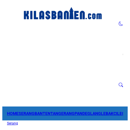
HOME
SERANG
BANTEN
TANGERANG
PANDEGLANG
LEBAK
CILEGO
Serang