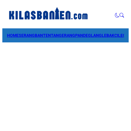
HOME
SERANG
BANTEN
TANGERANG
PANDEGLANG
LEBAK
CILEGO