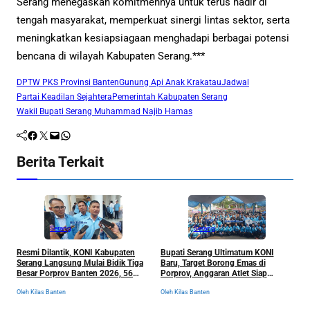
Serang menegaskan komitmennya untuk terus hadir di
tengah masyarakat, memperkuat sinergi lintas sektor, serta
meningkatkan kesiapsiagaan menghadapi berbagai potensi
bencana di wilayah Kabupaten Serang.***
DPTW PKS Provinsi Banten
Gunung Api Anak Krakatau
Jadwal
Partai Keadilan Sejahtera
Pemerintah Kabupaten Serang
Wakil Bupati Serang Muhammad Najib Hamas
Facebook
Twitter
Mail
WhatsApp
Berita Terkait
Serang
Serang
Resmi Dilantik, KONI Kabupaten
Bupati Serang Ultimatum KONI
P
Serang Langsung Mulai Bidik Tiga
Baru, Target Borong Emas di
M
Besar Porprov Banten 2026, 56
Porprov, Anggaran Atlet Siap
h
Cabor Siap Berburu Emas
Dibongkar Total
N
Oleh Kilas Banten
Oleh Kilas Banten
Ol