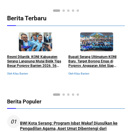
Berita Terbaru
Serang
Serang
Resmi Dilantik, KONI Kabupaten
Bupati Serang Ultimatum KONI
P
Serang Langsung Mulai Bidik Tiga
Baru, Target Borong Emas di
M
Besar Porprov Banten 2026, 56
Porprov, Anggaran Atlet Siap
h
Cabor Siap Berburu Emas
Dibongkar Total
N
Oleh Kilas Banten
Oleh Kilas Banten
Ol
Berita Populer
01
BWI Kota Serang: Program Isbat Wakaf Diusulkan ke
Pengadilan Agama, Aset Umat Dibentengi dari