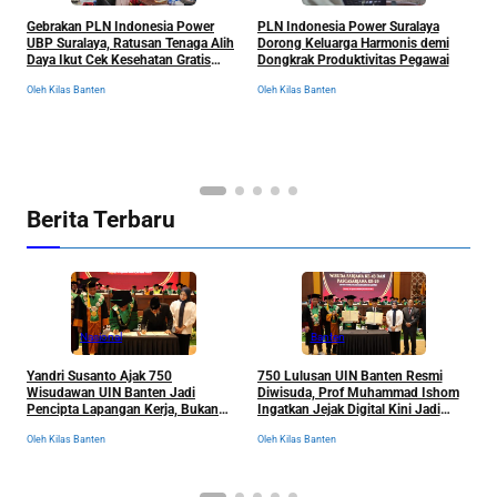
Gebrakan PLN Indonesia Power
PLN Indonesia Power Suralaya
UBP Suralaya, Ratusan Tenaga Alih
Dorong Keluarga Harmonis demi
Daya Ikut Cek Kesehatan Gratis
Dongkrak Produktivitas Pegawai
Demi Tingkatkan Produktivitas
P
Oleh Kilas Banten
Oleh Kilas Banten
Kerja
P
B
Ol
Berita Terbaru
Nasional
Banten
Yandri Susanto Ajak 750
750 Lulusan UIN Banten Resmi
P
Wisudawan UIN Banten Jadi
Diwisuda, Prof Muhammad Ishom
D
Pencipta Lapangan Kerja, Bukan
Ingatkan Jejak Digital Kini Jadi
B
Sekadar Pemburu Kerja
“Tiket” Menuju Dunia Kerja
Oleh Kilas Banten
Oleh Kilas Banten
Ol