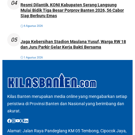
04
Resmi Dilantik, KONI Kabupaten Serang Langsung
Mulai Bidik Tiga Besar Porprov Banten 2026, 56 Cabor
Siap Berburu Emas
6 Agustus 2026
05
Jaga Kebersihan Stadion Maulana Yusuf, Warga RW 18
dan Juru Parkir Gelar Kerja Bakti Bersama
1 Agustus 2026
Kilas Banten merupakan media online yang mengabarkan setiap
peristiwa di Provinsi Banten dan Nasional yang berimbang dan
akurat.
Alamat: Jalan Raya Pandeglang KM 05 Tembong, Cipocok Jaya,