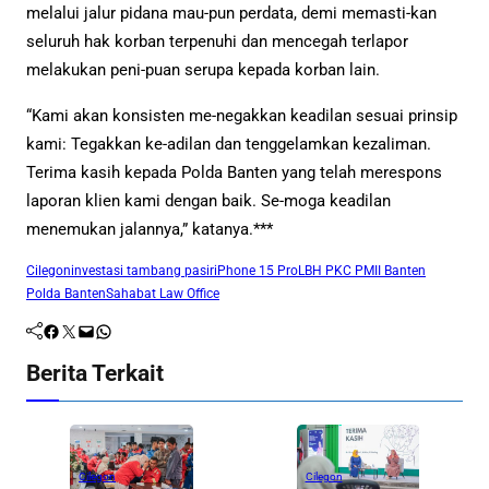
melalui jalur pidana mau-pun perdata, demi memasti-kan
seluruh hak korban terpenuhi dan mencegah terlapor
melakukan peni-puan serupa kepada korban lain.
“Kami akan konsisten me-negakkan keadilan sesuai prinsip
kami: Tegakkan ke-adilan dan tenggelamkan kezaliman.
Terima kasih kepada Polda Banten yang telah merespons
laporan klien kami dengan baik. Se-moga keadilan
menemukan jalannya,” katanya.***
Cilegon
investasi tambang pasir
iPhone 15 Pro
LBH PKC PMII Banten
Polda Banten
Sahabat Law Office
Facebook
Twitter
Mail
WhatsApp
Berita Terkait
Cilegon
Cilegon