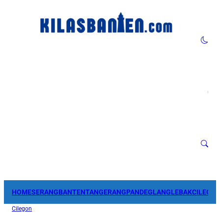
HOME
SERANG
BANTEN
TANGERANG
PANDEGLANG
LEBAK
CILEGO
Cilegon