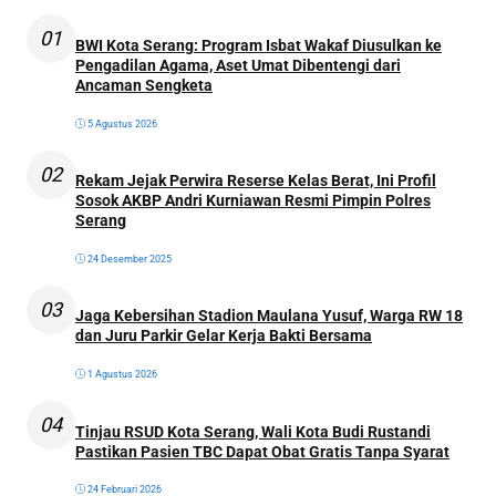
01
BWI Kota Serang: Program Isbat Wakaf Diusulkan ke
Pengadilan Agama, Aset Umat Dibentengi dari
Ancaman Sengketa
5 Agustus 2026
02
Rekam Jejak Perwira Reserse Kelas Berat, Ini Profil
Sosok AKBP Andri Kurniawan Resmi Pimpin Polres
Serang
24 Desember 2025
03
Jaga Kebersihan Stadion Maulana Yusuf, Warga RW 18
dan Juru Parkir Gelar Kerja Bakti Bersama
1 Agustus 2026
04
Tinjau RSUD Kota Serang, Wali Kota Budi Rustandi
Pastikan Pasien TBC Dapat Obat Gratis Tanpa Syarat
24 Februari 2026