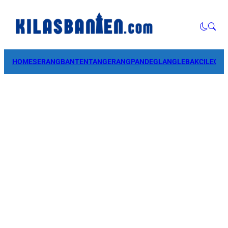
HOME
SERANG
BANTEN
TANGERANG
PANDEGLANG
LEBAK
CILEGO