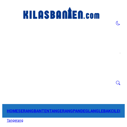
HOME
SERANG
BANTEN
TANGERANG
PANDEGLANG
LEBAK
CILEGO
Tangerang