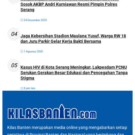
Sosok AKBP Andri Kurniawan Resmi Pimpin Polres
Serang
24 Desember 2025
04
Jaga Kebersihan Stadion Maulana Yusuf, Warga RW 18
dan Juru Parkir Gelar Kerja Bakti Bersama
1 Agustus 2026
05
Kasus HIV di Kota Serang Meningkat, Lakpesdam PCNU
Serukan Gerakan Besar Edukasi dan Pencegahan Tanpa
Stigma
8 jam lalu
Kilas Banten merupakan media online yang mengabarkan setiap
peristiwa di Provinsi Banten dan Nasional yang berimbang dan