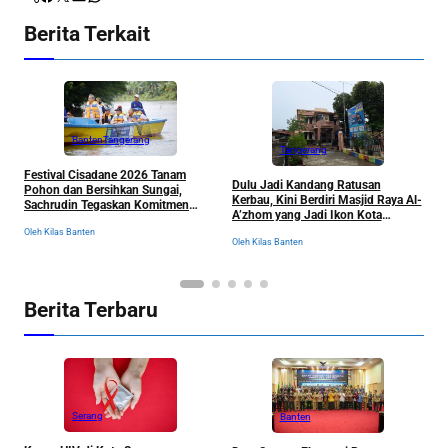
Berita Terkait
Banten
Tangerang
Tangerang
Festival Cisadane 2026 Tanam
J
Dulu Jadi Kandang Ratusan
Pohon dan Bersihkan Sungai,
B
Kerbau, Kini Berdiri Masjid Raya Al-
Sachrudin Tegaskan Komitmen
K
A’zhom yang Jadi Ikon Kota
Jaga Kelestarian Lingkungan
Tangerang dan Sejarahnya
Oleh Kilas Banten
Ol
Oleh Kilas Banten
Berita Terbaru
Serang
Banten