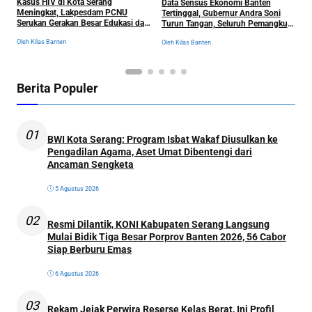
Kasus HIV di Kota Serang
Data Sensus Ekonomi Banten
B
Meningkat, Lakpesdam PCNU
Tertinggal, Gubernur Andra Soni
u
Serukan Gerakan Besar Edukasi dan
Turun Tangan, Seluruh Pemangku
P
Pencegahan Tanpa Stigma
Kepentingan Langsung
D
Oleh Kilas Banten
Oleh Kilas Banten
Ol
Dikumpulkan
Berita Populer
01
BWI Kota Serang: Program Isbat Wakaf Diusulkan ke
Pengadilan Agama, Aset Umat Dibentengi dari
Ancaman Sengketa
5 Agustus 2026
02
Resmi Dilantik, KONI Kabupaten Serang Langsung
Mulai Bidik Tiga Besar Porprov Banten 2026, 56 Cabor
Siap Berburu Emas
6 Agustus 2026
03
Rekam Jejak Perwira Reserse Kelas Berat, Ini Profil