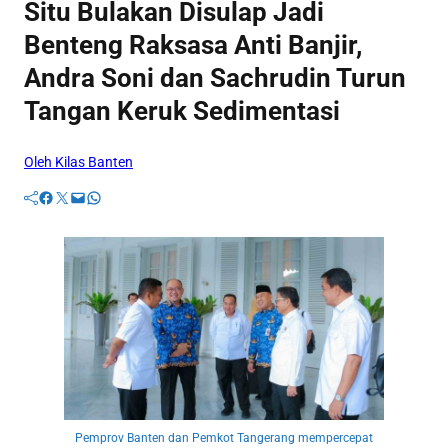
Situ Bulakan Disulap Jadi
Benteng Raksasa Anti Banjir,
Andra Soni dan Sachrudin Turun
Tangan Keruk Sedimentasi
Oleh Kilas Banten
Facebook
Twitter
Mail
WhatsApp
Pemprov Banten dan Pemkot Tangerang mempercepat