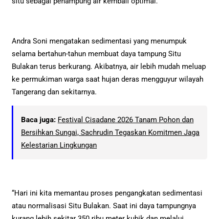
situ sebagai penampung air kembali optimal.
Andra Soni mengatakan sedimentasi yang menumpuk
selama bertahun-tahun membuat daya tampung Situ
Bulakan terus berkurang. Akibatnya, air lebih mudah meluap
ke permukiman warga saat hujan deras mengguyur wilayah
Tangerang dan sekitarnya.
Baca juga:
Festival Cisadane 2026 Tanam Pohon dan
Bersihkan Sungai, Sachrudin Tegaskan Komitmen Jaga
Kelestarian Lingkungan
“Hari ini kita memantau proses pengangkatan sedimentasi
atau normalisasi Situ Bulakan. Saat ini daya tampungnya
kurang lebih sekitar 350 ribu meter kubik dan melalui