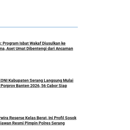
: Program Isbat Wakaf Diusulkan ke
a, Aset Umat Dibentengi dari Ancaman
 KONI Kabupaten Serang Langsung Mulai
r Porprov Banten 2026, 56 Cabor Siap
ira Reserse Kelas Berat, Ini Profil Sosok
iawan Resmi Pimpin Polres Serang