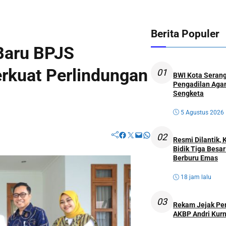
Berita Populer
Baru BPJS
rkuat Perlindungan
01
BWI Kota Serang
Pengadilan Agam
Sengketa
5 Agustus 2026
Facebook
Twitter
Mail
WhatsApp
02
Resmi Dilantik,
Bidik Tiga Besa
Berburu Emas
18 jam lalu
03
Rekam Jejak Perw
AKBP Andri Kurn