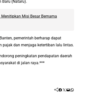
 Baru (Nataru).
en Menitipkan Misi Besar Bernama
 Banten, pemerintah berharap dapat
ajak dan menjaga ketertiban lalu lintas.
endorong peningkatan pendapatan daerah
yarakat di jalan raya.***
Facebook
Twitter
Mail
WhatsApp