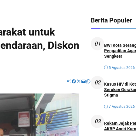
Berita Populer
rakat untuk
endaraan, Diskon
01
BWI Kota Serang
Pengadilan Agam
Sengketa
5 Agustus 2026
Facebook
Twitter
Mail
WhatsApp
02
Kasus HIV di K
Serukan Geraka
Stigma
7 Agustus 2026
03
Rekam Jejak Perw
AKBP Andri Kurn