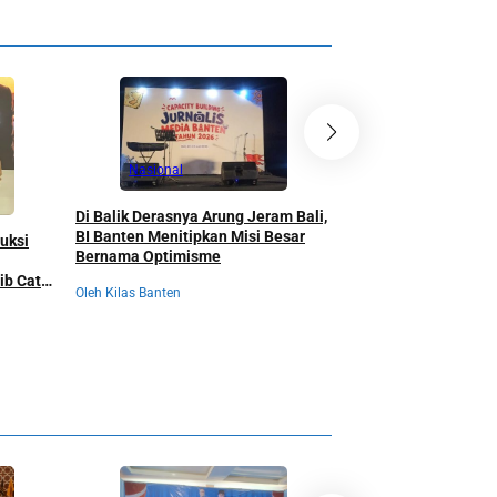
Nasional
Nasional
BI Banten Gandeng 
Di Balik Derasnya Arung Jeram Bali,
Jawara, Narasi Posit
BI Banten Menitipkan Misi Besar
untuk Banjiri Invest
ruksi
Bernama Optimisme
Pertumbuhan Ekono
Oleh Kilas Banten
jib Catat
Oleh Kilas Banten