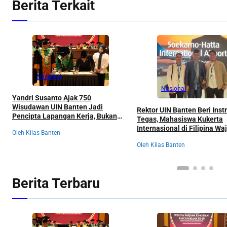
Berita Terkait
Nasional
Nasional
Yandri Susanto Ajak 750
Wisudawan UIN Banten Jadi
Rektor UIN Banten Beri Inst
Pencipta Lapangan Kerja, Bukan
Tegas, Mahasiswa Kukerta
Sekadar Pemburu Kerja
Internasional di Filipina Wa
Oleh Kilas Banten
Semua Pengalaman
Oleh Kilas Banten
Berita Terbaru