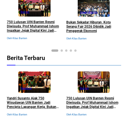
Banten
Serang
Banten
750 Lulusan UIN Banten Resmi
Bukan Sekadar Hiburan, Kota
D
Diwisuda, Prof Muhammad Ishom
Serang Fair 2026 Dibidik Jadi
T
Ingatkan Jejak Digital Kini Jadi
Penggerak Ekonomi
T
“Tiket” Menuju Dunia Kerja
K
Oleh Kilas Banten
Oleh Kilas Banten
Ol
D
Berita Terbaru
Nasional
Banten
Yandri Susanto Ajak 750
750 Lulusan UIN Banten Resmi
P
Wisudawan UIN Banten Jadi
Diwisuda, Prof Muhammad Ishom
D
Pencipta Lapangan Kerja, Bukan
Ingatkan Jejak Digital Kini Jadi
B
Sekadar Pemburu Kerja
“Tiket” Menuju Dunia Kerja
Oleh Kilas Banten
Oleh Kilas Banten
Ol