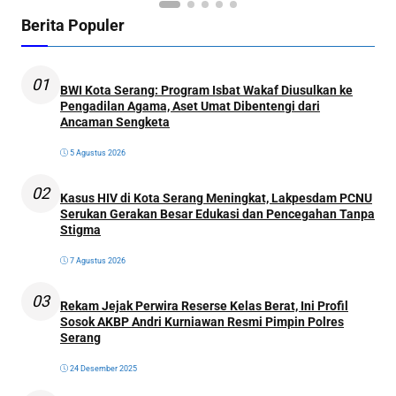
Berita Populer
01
BWI Kota Serang: Program Isbat Wakaf Diusulkan ke
Pengadilan Agama, Aset Umat Dibentengi dari
Ancaman Sengketa
5 Agustus 2026
02
Kasus HIV di Kota Serang Meningkat, Lakpesdam PCNU
Serukan Gerakan Besar Edukasi dan Pencegahan Tanpa
Stigma
7 Agustus 2026
03
Rekam Jejak Perwira Reserse Kelas Berat, Ini Profil
Sosok AKBP Andri Kurniawan Resmi Pimpin Polres
Serang
24 Desember 2025