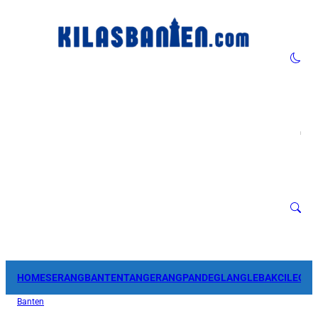
HOME
SERANG
BANTEN
TANGERANG
PANDEGLANG
LEBAK
CILEGO
Banten