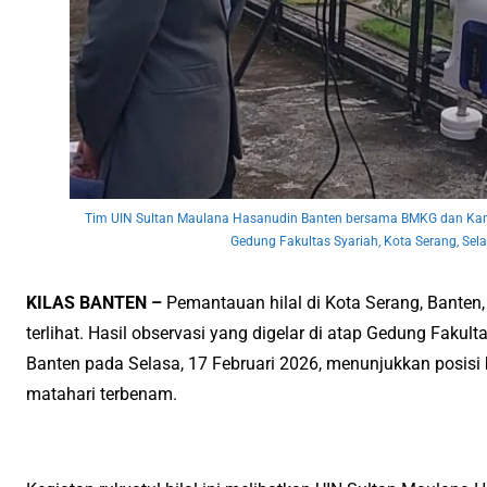
Tim UIN Sultan Maulana Hasanudin Banten bersama BMKG dan Kan
Gedung Fakultas Syariah, Kota Serang, Sela
KILAS BANTEN –
Pemantauan hilal di Kota Serang, Banten, 
terlihat. Hasil observasi yang digelar di atap Gedung Faku
Banten pada Selasa, 17 Februari 2026, menunjukkan posisi
matahari terbenam.