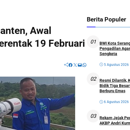
Berita Populer
Banten, Awal
rentak 19 Februari
01
BWI Kota Serang
Pengadilan Agam
Sengketa
Facebook
Twitter
Mail
WhatsApp
5 Agustus 2026
02
Resmi Dilantik,
Bidik Tiga Besa
Berburu Emas
6 Agustus 2026
03
Rekam Jejak Perw
AKBP Andri Kurn