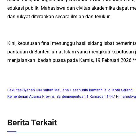
edukasi publik. Mahasiswa dan civitas akademika dapat m
dan rukyat diterapkan secara ilmiah dan terukur.
Kini, keputusan final menunggu hasil sidang isbat pemerinta
pantauan di Banten, umat Islam yang mengikuti keputusan 
menjalankan ibadah puasa pada Kamis, 19 Februari 2026.*
Fakultas Syariah UIN Sultan Maulana Hasanudin Banten
hilal di Kota Serang
Kementerian Agama Provinsi Banten
penentuan 1 Ramadan 1447 Hijriah
rukyat
Berita Terkait