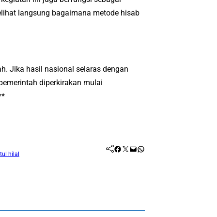
elihat langsung bagaimana metode hisab
h. Jika hasil nasional selaras dengan
pemerintah diperkirakan mulai
**
Facebook
Twitter
Mail
WhatsApp
ul hilal