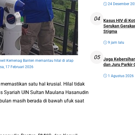
24 Desember 20
04
Kasus HIV di K
Serukan Geraka
Stigma
9 jam lalu
05
Jaga Kebersihan
wil Kemenag Banten memantau hilal di atap
dan Juru Parkir 
sa, 17 Februari 2026
1 Agustus 2026
memastikan satu hal krusial. Hilal tidak
ltas Syariah UIN Sultan Maulana Hasanudin
 bulan masih berada di bawah ufuk saat