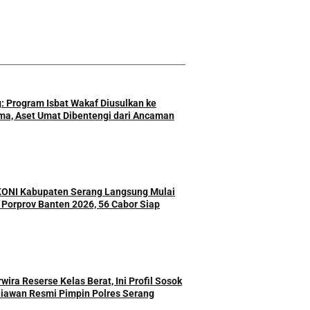
: Program Isbat Wakaf Diusulkan ke
a, Aset Umat Dibentengi dari Ancaman
 KONI Kabupaten Serang Langsung Mulai
r Porprov Banten 2026, 56 Cabor Siap
ira Reserse Kelas Berat, Ini Profil Sosok
iawan Resmi Pimpin Polres Serang