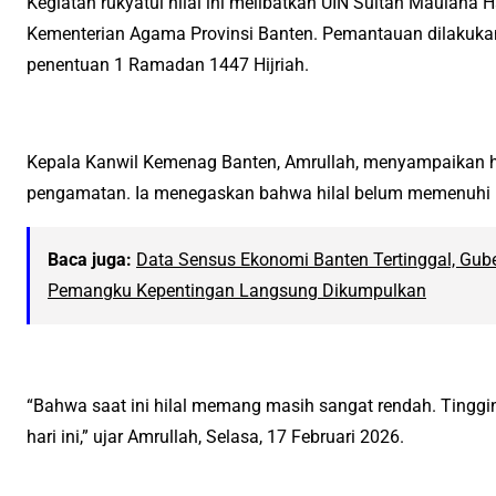
Kegiatan rukyatul hilal ini melibatkan UIN Sultan Maulana
Kementerian Agama Provinsi Banten. Pemantauan dilakukan 
penentuan 1 Ramadan 1447 Hijriah.
Kepala Kanwil Kemenag Banten, Amrullah, menyampaikan hasi
pengamatan. Ia menegaskan bahwa hilal belum memenuhi krit
Baca juga:
Data Sensus Ekonomi Banten Tertinggal, Gube
Pemangku Kepentingan Langsung Dikumpulkan
“Bahwa saat ini hilal memang masih sangat rendah. Tingginy
hari ini,” ujar Amrullah, Selasa, 17 Februari 2026.