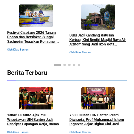
Banten
Tangerang
Tangerang
Festival Cisadane 2026 Tanam
J
Dulu Jadi Kandang Ratusan
Pohon dan Bersihkan Sungai,
B
Kerbau, Kini Berdiri Masjid Raya Al-
Sachrudin Tegaskan Komitmen
K
A’zhom yang Jadi Ikon Kota
Jaga Kelestarian Lingkungan
Tangerang dan Sejarahnya
Oleh Kilas Banten
Ol
Oleh Kilas Banten
Berita Terbaru
Nasional
Banten
Yandri Susanto Ajak 750
750 Lulusan UIN Banten Resmi
P
Wisudawan UIN Banten Jadi
Diwisuda, Prof Muhammad Ishom
D
Pencipta Lapangan Kerja, Bukan
Ingatkan Jejak Digital Kini Jadi
B
Sekadar Pemburu Kerja
“Tiket” Menuju Dunia Kerja
Oleh Kilas Banten
Oleh Kilas Banten