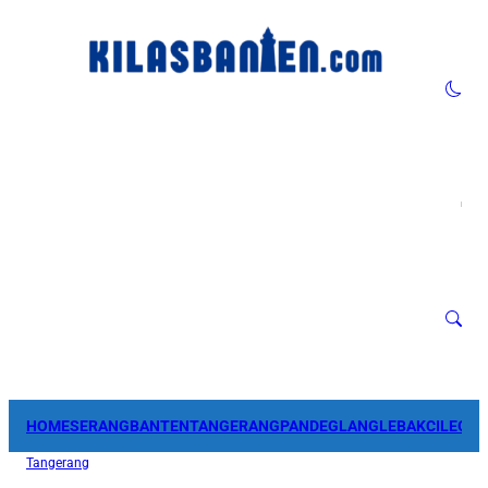
HOME
SERANG
BANTEN
TANGERANG
PANDEGLANG
LEBAK
CILEGO
Tangerang