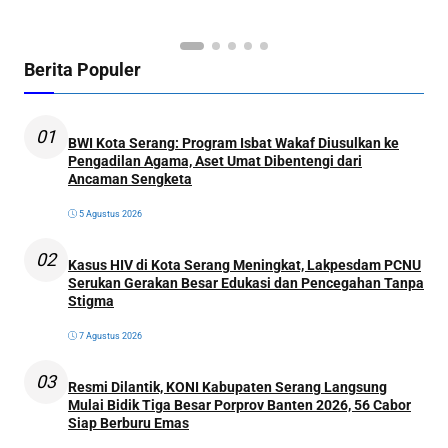
Ol
Berita Populer
01
BWI Kota Serang: Program Isbat Wakaf Diusulkan ke
Pengadilan Agama, Aset Umat Dibentengi dari
Ancaman Sengketa
5 Agustus 2026
02
Kasus HIV di Kota Serang Meningkat, Lakpesdam PCNU
Serukan Gerakan Besar Edukasi dan Pencegahan Tanpa
Stigma
7 Agustus 2026
03
Resmi Dilantik, KONI Kabupaten Serang Langsung
Mulai Bidik Tiga Besar Porprov Banten 2026, 56 Cabor
Siap Berburu Emas