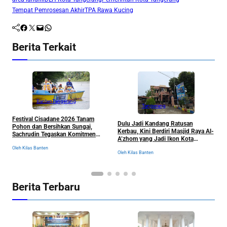
Tempat Pemrosesan Akhir
TPA Rawa Kucing
Facebook
Twitter
Mail
WhatsApp
Berita Terkait
Banten
Tangerang
Tangerang
Festival Cisadane 2026 Tanam
J
Dulu Jadi Kandang Ratusan
Pohon dan Bersihkan Sungai,
B
Kerbau, Kini Berdiri Masjid Raya Al-
Sachrudin Tegaskan Komitmen
K
A’zhom yang Jadi Ikon Kota
Jaga Kelestarian Lingkungan
Tangerang dan Sejarahnya
Oleh Kilas Banten
Ol
Oleh Kilas Banten
Berita Terbaru