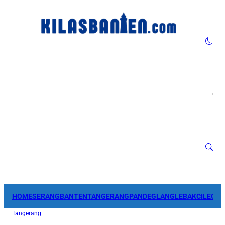
HOME
SERANG
BANTEN
TANGERANG
PANDEGLANG
LEBAK
CILEGO
Tangerang