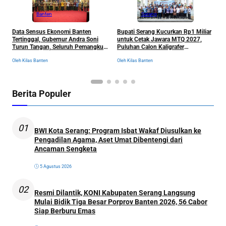
Banten
Serang
R
Data Sensus Ekonomi Banten
Bupati Serang Kucurkan Rp1 Miliar
S
Tertinggal, Gubernur Andra Soni
untuk Cetak Jawara MTQ 2027,
B
Turun Tangan, Seluruh Pemangku
Puluhan Calon Kaligrafer
C
Kepentingan Langsung
Digembleng Setahun di Lemka
Ol
Oleh Kilas Banten
Oleh Kilas Banten
Dikumpulkan
Berita Populer
01
BWI Kota Serang: Program Isbat Wakaf Diusulkan ke
Pengadilan Agama, Aset Umat Dibentengi dari
Ancaman Sengketa
5 Agustus 2026
02
Resmi Dilantik, KONI Kabupaten Serang Langsung
Mulai Bidik Tiga Besar Porprov Banten 2026, 56 Cabor
Siap Berburu Emas