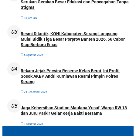
Serukan Gerakan Besar Edukasi dan Pencegahan Tanpa
Stigma
18 jam lalu
03
Resmi Dilantik, KONI Kabupaten Serang Langsung
Mulai Bidik Tiga Besar Porprov Banten 2026, 56 Cabor
Siap Berburu Emas
6 Agustus 2026
04
Rekam Jejak Perwira Reserse Kelas Berat, Ini Profil
Sosok AKBP Andri Kurniawan Resmi Pimpin Polres
Serang
24 Desember 2025
05
Jaga Kebersihan Stadion Maulana Yusuf, Warga RW 18
dan Juru Parkir Gelar Kerja Bakti Bersama
1 Agustus 2026