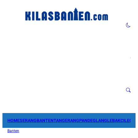
HOME
SERANG
BANTEN
TANGERANG
PANDEGLANG
LEBAK
CILEGO
Banten