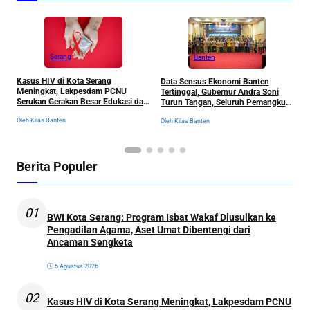
Serang
Banten
Kasus HIV di Kota Serang
Data Sensus Ekonomi Banten
B
Meningkat, Lakpesdam PCNU
Tertinggal, Gubernur Andra Soni
u
Serukan Gerakan Besar Edukasi dan
Turun Tangan, Seluruh Pemangku
P
Pencegahan Tanpa Stigma
Kepentingan Langsung
D
Oleh Kilas Banten
Oleh Kilas Banten
Ol
Dikumpulkan
Berita Populer
01
BWI Kota Serang: Program Isbat Wakaf Diusulkan ke
Pengadilan Agama, Aset Umat Dibentengi dari
Ancaman Sengketa
5 Agustus 2026
02
Kasus HIV di Kota Serang Meningkat, Lakpesdam PCNU