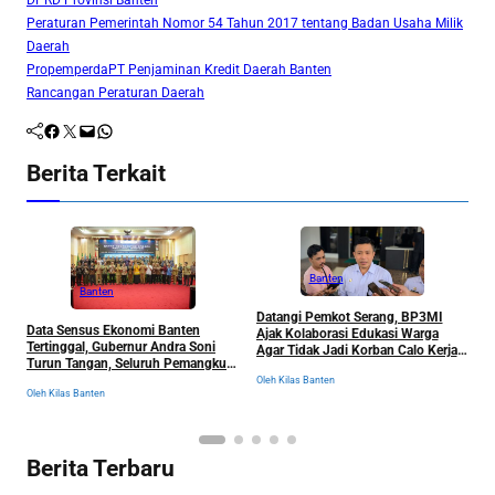
DPRD Provinsi Banten
Peraturan Pemerintah Nomor 54 Tahun 2017 tentang Badan Usaha Milik
Daerah
Propemperda
PT Penjaminan Kredit Daerah Banten
Rancangan Peraturan Daerah
Facebook
Twitter
Mail
WhatsApp
Berita Terkait
Banten
Banten
Datangi Pemkot Serang, BP3MI
Data Sensus Ekonomi Banten
P
Ajak Kolaborasi Edukasi Warga
Tertinggal, Gubernur Andra Soni
K
Agar Tidak Jadi Korban Calo Kerja
Turun Tangan, Seluruh Pemangku
u
ke Luar Negeri
Kepentingan Langsung
Oleh Kilas Banten
Oleh Kilas Banten
Ol
Dikumpulkan
Berita Terbaru