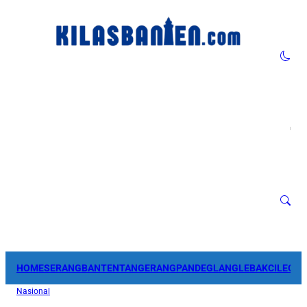
HOME
SERANG
BANTEN
TANGERANG
PANDEGLANG
LEBAK
CILEGO
Nasional