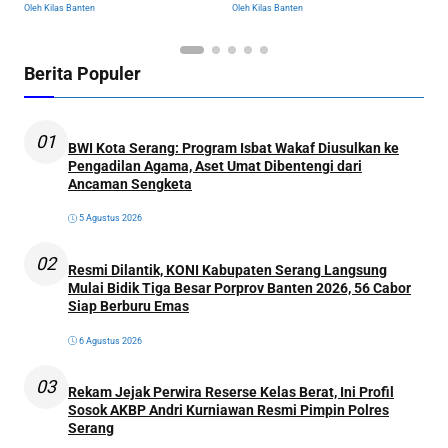
Oleh Kilas Banten
Oleh Kilas Banten
Ol
Dikumpulkan
Berita Populer
01
BWI Kota Serang: Program Isbat Wakaf Diusulkan ke
Pengadilan Agama, Aset Umat Dibentengi dari
Ancaman Sengketa
5 Agustus 2026
02
Resmi Dilantik, KONI Kabupaten Serang Langsung
Mulai Bidik Tiga Besar Porprov Banten 2026, 56 Cabor
Siap Berburu Emas
6 Agustus 2026
03
Rekam Jejak Perwira Reserse Kelas Berat, Ini Profil
Sosok AKBP Andri Kurniawan Resmi Pimpin Polres
Serang