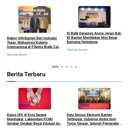
Nasional
Nasional
B
Di Balik Derasnya Arung Jeram Bali,
J
BI Banten Menitipkan Misi Besar
Rektor UIN Banten Beri Instruksi
u
Bernama Optimisme
Tegas, Mahasiswa Kukerta
P
Ol
Internasional di Filipina Wajib Catat
Oleh Kilas Banten
Semua Pengalaman
Oleh Kilas Banten
Berita Terbaru
Serang
Banten
Kasus HIV di Kota Serang
Data Sensus Ekonomi Banten
B
Meningkat, Lakpesdam PCNU
Tertinggal, Gubernur Andra Soni
u
Serukan Gerakan Besar Edukasi dan
Turun Tangan, Seluruh Pemangku
P
Pencegahan Tanpa Stigma
Kepentingan Langsung
D