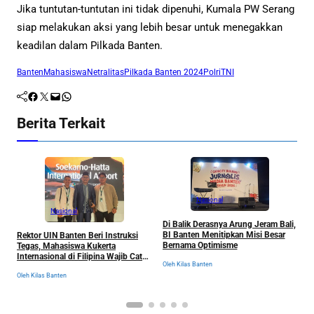
Jika tuntutan-tuntutan ini tidak dipenuhi, Kumala PW Serang
siap melakukan aksi yang lebih besar untuk menegakkan
keadilan dalam Pilkada Banten.
Banten
Mahasiswa
Netralitas
Pilkada Banten 2024
Polri
TNI
Facebook
Twitter
Mail
WhatsApp
Berita Terkait
Nasional
Nasional
B
Di Balik Derasnya Arung Jeram Bali,
J
BI Banten Menitipkan Misi Besar
Rektor UIN Banten Beri Instruksi
u
Bernama Optimisme
Tegas, Mahasiswa Kukerta
P
Ol
Internasional di Filipina Wajib Catat
Oleh Kilas Banten
Semua Pengalaman
Oleh Kilas Banten