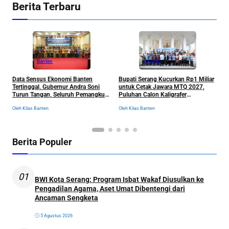
Berita Terbaru
Banten
Serang
R
Data Sensus Ekonomi Banten
Bupati Serang Kucurkan Rp1 Miliar
S
Tertinggal, Gubernur Andra Soni
untuk Cetak Jawara MTQ 2027,
B
Turun Tangan, Seluruh Pemangku
Puluhan Calon Kaligrafer
C
Kepentingan Langsung
Digembleng Setahun di Lemka
Ol
Oleh Kilas Banten
Oleh Kilas Banten
Dikumpulkan
Berita Populer
01
BWI Kota Serang: Program Isbat Wakaf Diusulkan ke
Pengadilan Agama, Aset Umat Dibentengi dari
Ancaman Sengketa
5 Agustus 2026