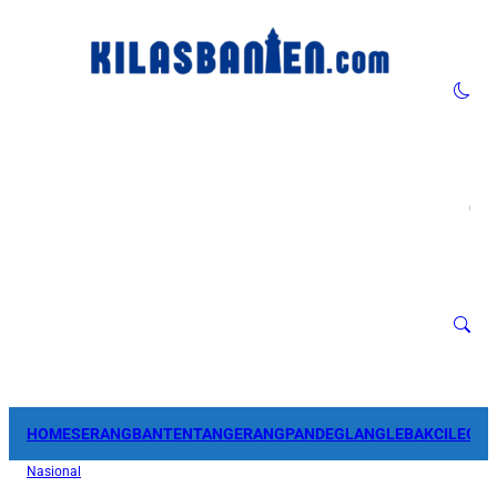
HOME
SERANG
BANTEN
TANGERANG
PANDEGLANG
LEBAK
CILEGO
Nasional