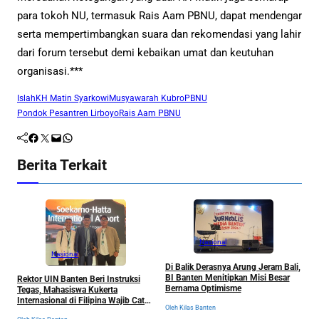
para tokoh NU, termasuk Rais Aam PBNU, dapat mendengar
serta mempertimbangkan suara dan rekomendasi yang lahir
dari forum tersebut demi kebaikan umat dan keutuhan
organisasi.***
Islah
KH Matin Syarkowi
Musyawarah Kubro
PBNU
Pondok Pesantren Lirboyo
Rais Aam PBNU
Facebook
Twitter
Mail
WhatsApp
Berita Terkait
Nasional
Nasional
B
Di Balik Derasnya Arung Jeram Bali,
J
BI Banten Menitipkan Misi Besar
Rektor UIN Banten Beri Instruksi
u
Bernama Optimisme
Tegas, Mahasiswa Kukerta
P
Ol
Internasional di Filipina Wajib Catat
Oleh Kilas Banten
Semua Pengalaman