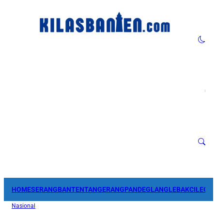
HOME
SERANG
BANTEN
TANGERANG
PANDEGLANG
LEBAK
CILEGO
Nasional