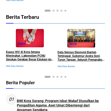
Oleh Kilas Banten
Berita Terbaru
Serang
Banten
Kasus HIV di Kota Serang
Data Sensus Ekonomi Banten
B
Meningkat, Lakpesdam PCNU
Tertinggal, Gubernur Andra Soni
u
Serukan Gerakan Besar Edukasi dan
Turun Tangan, Seluruh Pemangku
P
Pencegahan Tanpa Stigma
Kepentingan Langsung
D
Oleh Kilas Banten
Oleh Kilas Banten
Ol
Dikumpulkan
Berita Populer
01
BWI Kota Serang: Program Isbat Wakaf Diusulkan ke
Pengadilan Agama, Aset Umat Dibentengi dari
Ancaman Sengketa