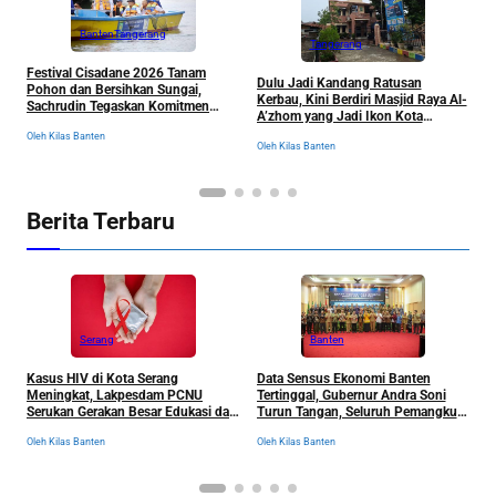
Banten
Tangerang
Tangerang
Festival Cisadane 2026 Tanam
J
Dulu Jadi Kandang Ratusan
Pohon dan Bersihkan Sungai,
B
Kerbau, Kini Berdiri Masjid Raya Al-
Sachrudin Tegaskan Komitmen
K
A’zhom yang Jadi Ikon Kota
Jaga Kelestarian Lingkungan
Tangerang dan Sejarahnya
Oleh Kilas Banten
Ol
Oleh Kilas Banten
Berita Terbaru
Serang
Banten
Kasus HIV di Kota Serang
Data Sensus Ekonomi Banten
B
Meningkat, Lakpesdam PCNU
Tertinggal, Gubernur Andra Soni
u
Serukan Gerakan Besar Edukasi dan
Turun Tangan, Seluruh Pemangku
P
Pencegahan Tanpa Stigma
Kepentingan Langsung
D
Oleh Kilas Banten
Oleh Kilas Banten
Ol
Dikumpulkan