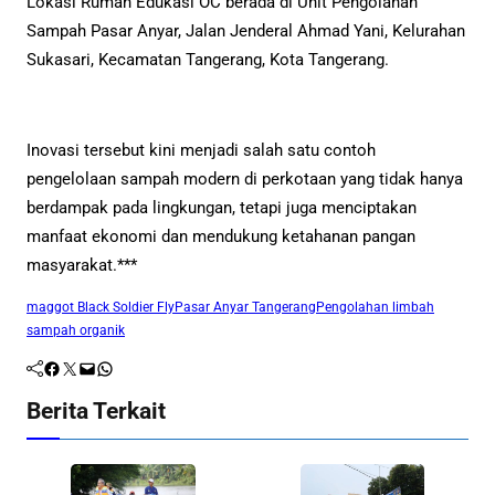
Lokasi Rumah Edukasi OC berada di Unit Pengolahan
Sampah Pasar Anyar, Jalan Jenderal Ahmad Yani, Kelurahan
Sukasari, Kecamatan Tangerang, Kota Tangerang.
Inovasi tersebut kini menjadi salah satu contoh
pengelolaan sampah modern di perkotaan yang tidak hanya
berdampak pada lingkungan, tetapi juga menciptakan
manfaat ekonomi dan mendukung ketahanan pangan
masyarakat.***
maggot Black Soldier Fly
Pasar Anyar Tangerang
Pengolahan limbah
sampah organik
Facebook
Twitter
Mail
WhatsApp
Berita Terkait