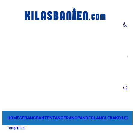
HOME
SERANG
BANTEN
TANGERANG
PANDEGLANG
LEBAK
CILEGO
Tangerang