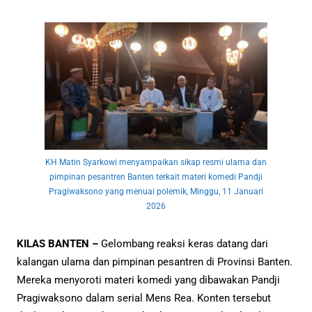
KH Matin Syarkowi menyampaikan sikap resmi ulama dan
pimpinan pesantren Banten terkait materi komedi Pandji
Pragiwaksono yang menuai polemik, Minggu, 11 Januari
2026
KILAS BANTEN –
Gelombang reaksi keras datang dari
kalangan ulama dan pimpinan pesantren di Provinsi Banten.
Mereka menyoroti materi komedi yang dibawakan Pandji
Pragiwaksono dalam serial Mens Rea. Konten tersebut