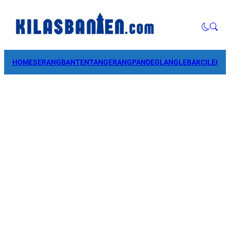
HOME
SERANG
BANTEN
TANGERANG
PANDEGLANG
LEBAK
CILEGO