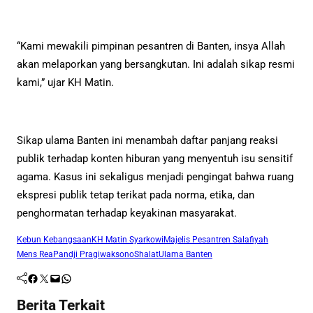
“Kami mewakili pimpinan pesantren di Banten, insya Allah
akan melaporkan yang bersangkutan. Ini adalah sikap resmi
kami,” ujar KH Matin.
Sikap ulama Banten ini menambah daftar panjang reaksi
publik terhadap konten hiburan yang menyentuh isu sensitif
agama. Kasus ini sekaligus menjadi pengingat bahwa ruang
ekspresi publik tetap terikat pada norma, etika, dan
penghormatan terhadap keyakinan masyarakat.
Kebun Kebangsaan
KH Matin Syarkowi
Majelis Pesantren Salafiyah
Mens Rea
Pandji Pragiwaksono
Shalat
Ulama Banten
Facebook
Twitter
Mail
WhatsApp
Berita Terkait