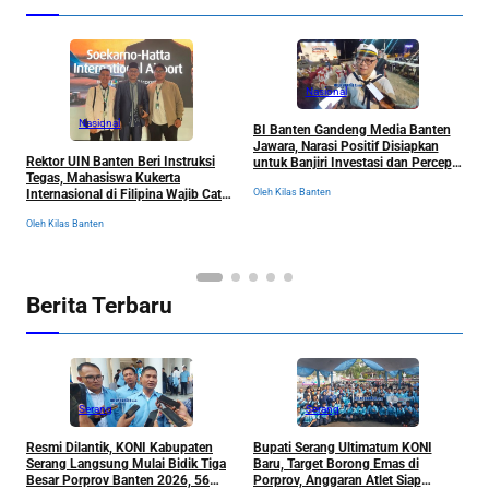
Nasional
Nasional
BI Banten Gandeng Media Banten
F
Jawara, Narasi Positif Disiapkan
R
Rektor UIN Banten Beri Instruksi
untuk Banjiri Investasi dan Percepat
T
Tegas, Mahasiswa Kukerta
Pertumbuhan Ekonomi 2026
D
Oleh Kilas Banten
Internasional di Filipina Wajib Catat
Ol
B
Semua Pengalaman
Oleh Kilas Banten
Berita Terbaru
Serang
Serang
Resmi Dilantik, KONI Kabupaten
Bupati Serang Ultimatum KONI
P
Serang Langsung Mulai Bidik Tiga
Baru, Target Borong Emas di
M
Besar Porprov Banten 2026, 56
Porprov, Anggaran Atlet Siap
h