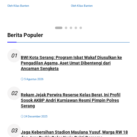
Cabor Siap Berburu Emas
Dibongkar Total
N
Oleh Kilas Banten
Oleh Kilas Banten
Ol
Berita Populer
01
BWI Kota Serang: Program Isbat Wakaf Diusulkan ke
Pengadilan Agama, Aset Umat Dibentengi dari
Ancaman Sengketa
5 Agustus 2026
02
Rekam Jejak Perwira Reserse Kelas Berat, Ini Profil
Sosok AKBP Andri Kurniawan Resmi Pimpin Polres
Serang
24 Desember 2025
03
Jaga Kebersihan Stadion Maulana Yusuf, Warga RW 18