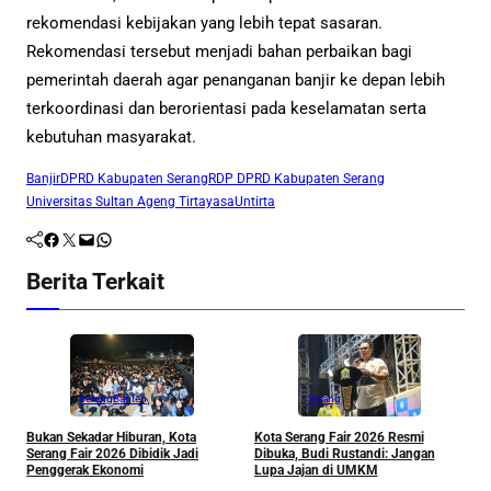
rekomendasi kebijakan yang lebih tepat sasaran.
Rekomendasi tersebut menjadi bahan perbaikan bagi
pemerintah daerah agar penanganan banjir ke depan lebih
terkoordinasi dan berorientasi pada keselamatan serta
kebutuhan masyarakat.
Banjir
DPRD Kabupaten Serang
RDP DPRD Kabupaten Serang
Universitas Sultan Ageng Tirtayasa
Untirta
Facebook
Twitter
Mail
WhatsApp
Berita Terkait
Serang
Banten
Serang
K
Bukan Sekadar Hiburan, Kota
Kota Serang Fair 2026 Resmi
M
Serang Fair 2026 Dibidik Jadi
Dibuka, Budi Rustandi: Jangan
S
Penggerak Ekonomi
Lupa Jajan di UMKM
P