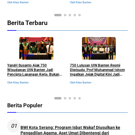
Ol
Oleh Kilas Banten
Oleh Kilas Banten
Berita Terbaru
Nasional
Banten
Yandri Susanto Ajak 750
750 Lulusan UIN Banten Resmi
P
Wisudawan UIN Banten Jadi
Diwisuda, Prof Muhammad Ishom
D
Pencipta Lapangan Kerja, Bukan
Ingatkan Jejak Digital Kini Jadi
B
Sekadar Pemburu Kerja
“Tiket” Menuju Dunia Kerja
Oleh Kilas Banten
Oleh Kilas Banten
Ol
Berita Populer
01
BWI Kota Serang: Program Isbat Wakaf Diusulkan ke
Pengadilan Agama, Aset Umat Dibentengi dari