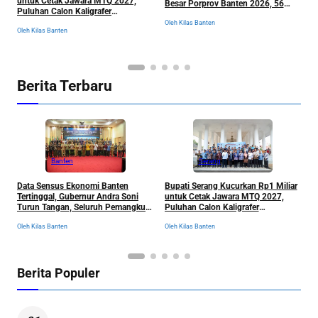
untuk Cetak Jawara MTQ 2027,
Besar Porprov Banten 2026, 56
P
Puluhan Calon Kaligrafer
Cabor Siap Berburu Emas
D
Digembleng Setahun di Lemka
Oleh Kilas Banten
Ol
Oleh Kilas Banten
Berita Terbaru
Banten
Serang
R
Data Sensus Ekonomi Banten
Bupati Serang Kucurkan Rp1 Miliar
S
Tertinggal, Gubernur Andra Soni
untuk Cetak Jawara MTQ 2027,
B
Turun Tangan, Seluruh Pemangku
Puluhan Calon Kaligrafer
C
Kepentingan Langsung
Digembleng Setahun di Lemka
Ol
Oleh Kilas Banten
Oleh Kilas Banten
Dikumpulkan
Berita Populer