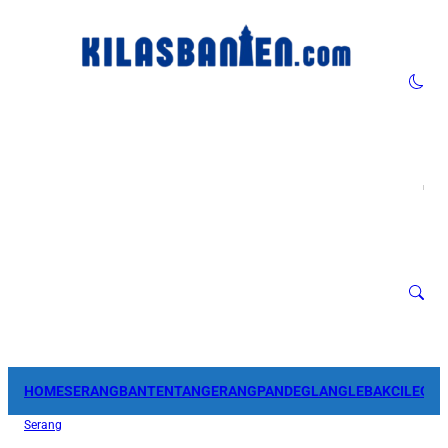
HOME
SERANG
BANTEN
TANGERANG
PANDEGLANG
LEBAK
CILEGO
Serang