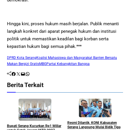
demokrasi.
Hingga kini, proses hukum masih berjalan. Publik menanti
langkah konkret dari aparat penegak hukum dan institusi
politik untuk memastikan keadilan bagi korban serta
kepastian hukum bagi semua pihak.***
DPRD Kota Serang
Koalisi Mahasiswa dan Masyarakat Banten Bersatu
Makan Bergizi Gratis
MBG
Partai Kebangkitan Bangsa
Facebook
Twitter
Mail
WhatsApp
Berita Terkait
Serang
Serang
Resmi Dilantik, KONI Kabupaten
B
Bupati Serang Kucurkan Rp1 Miliar
Serang Langsung Mulai Bidik Tiga
B