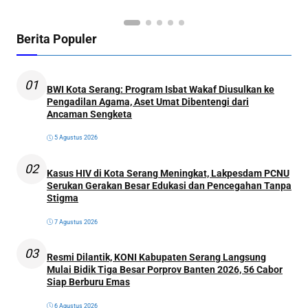
Berita Populer
01
BWI Kota Serang: Program Isbat Wakaf Diusulkan ke
Pengadilan Agama, Aset Umat Dibentengi dari
Ancaman Sengketa
5 Agustus 2026
02
Kasus HIV di Kota Serang Meningkat, Lakpesdam PCNU
Serukan Gerakan Besar Edukasi dan Pencegahan Tanpa
Stigma
7 Agustus 2026
03
Resmi Dilantik, KONI Kabupaten Serang Langsung
Mulai Bidik Tiga Besar Porprov Banten 2026, 56 Cabor
Siap Berburu Emas
6 Agustus 2026