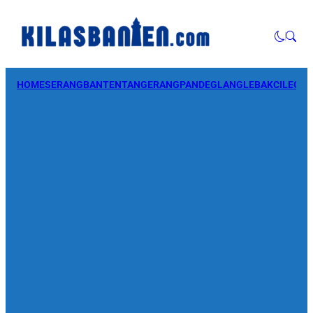
HOME
SERANG
BANTEN
TANGERANG
PANDEGLANG
LEBAK
CILEGO