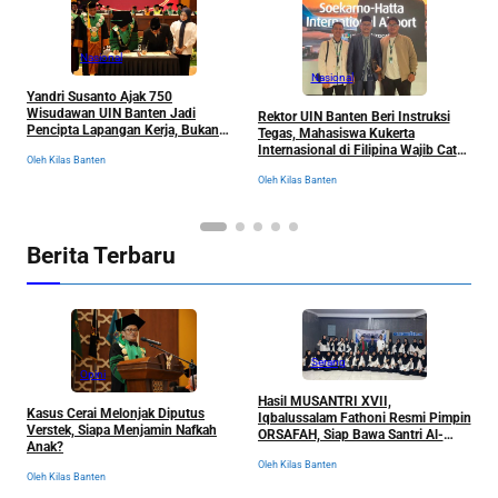
Nasional
Nasional
Yandri Susanto Ajak 750
D
Wisudawan UIN Banten Jadi
B
Rektor UIN Banten Beri Instruksi
Pencipta Lapangan Kerja, Bukan
B
Tegas, Mahasiswa Kukerta
Sekadar Pemburu Kerja
Internasional di Filipina Wajib Catat
Oleh Kilas Banten
Ol
Semua Pengalaman
Oleh Kilas Banten
Berita Terbaru
Serang
Opini
Hasil MUSANTRI XVII,
Kasus Cerai Melonjak Diputus
Y
Iqbalussalam Fathoni Resmi Pimpin
Verstek, Siapa Menjamin Nafkah
W
ORSAFAH, Siap Bawa Santri Al-
Anak?
P
Fathaniyah Menuju Babak Baru
S
Oleh Kilas Banten
Oleh Kilas Banten
Ol