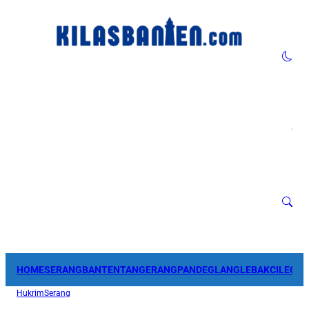
HOME
SERANG
BANTEN
TANGERANG
PANDEGLANG
LEBAK
CILEGO
Hukrim
Serang