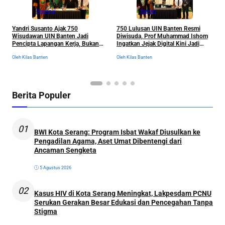
Nasional
Banten
Yandri Susanto Ajak 750
750 Lulusan UIN Banten Resmi
P
Wisudawan UIN Banten Jadi
Diwisuda, Prof Muhammad Ishom
D
Pencipta Lapangan Kerja, Bukan
Ingatkan Jejak Digital Kini Jadi
B
Sekadar Pemburu Kerja
“Tiket” Menuju Dunia Kerja
Oleh Kilas Banten
Oleh Kilas Banten
Ol
Berita Populer
01
BWI Kota Serang: Program Isbat Wakaf Diusulkan ke
Pengadilan Agama, Aset Umat Dibentengi dari
Ancaman Sengketa
5 Agustus 2026
02
Kasus HIV di Kota Serang Meningkat, Lakpesdam PCNU
Serukan Gerakan Besar Edukasi dan Pencegahan Tanpa
Stigma