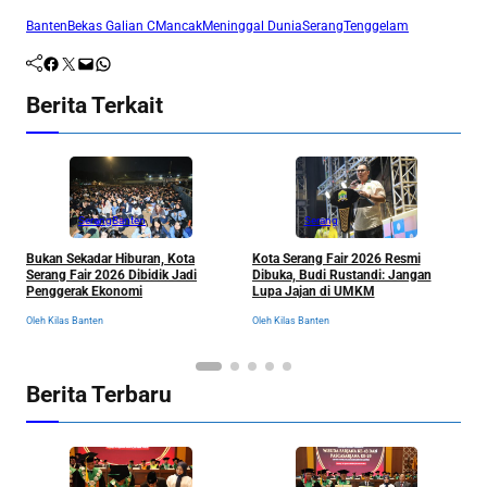
Banten
Bekas Galian C
Mancak
Meninggal Dunia
Serang
Tenggelam
Facebook
Twitter
Mail
WhatsApp
Berita Terkait
Serang
Banten
Serang
K
Bukan Sekadar Hiburan, Kota
Kota Serang Fair 2026 Resmi
M
Serang Fair 2026 Dibidik Jadi
Dibuka, Budi Rustandi: Jangan
S
Penggerak Ekonomi
Lupa Jajan di UMKM
P
Ol
Oleh Kilas Banten
Oleh Kilas Banten
Berita Terbaru