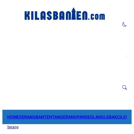
HOME
SERANG
BANTEN
TANGERANG
PANDEGLANG
LEBAK
CILEGO
Serang