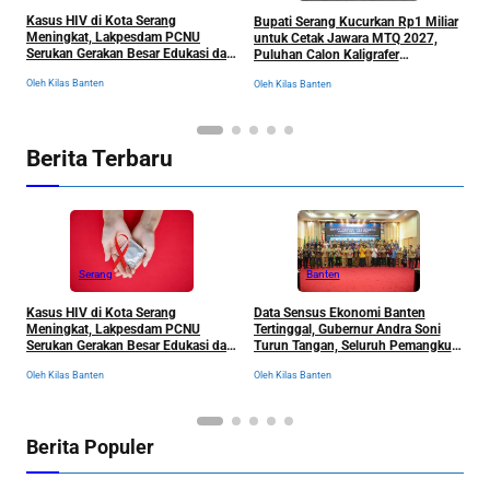
R
Kasus HIV di Kota Serang
Bupati Serang Kucurkan Rp1 Miliar
S
Meningkat, Lakpesdam PCNU
untuk Cetak Jawara MTQ 2027,
B
Serukan Gerakan Besar Edukasi dan
Puluhan Calon Kaligrafer
C
Pencegahan Tanpa Stigma
Digembleng Setahun di Lemka
Ol
Oleh Kilas Banten
Oleh Kilas Banten
Berita Terbaru
Serang
Banten
Kasus HIV di Kota Serang
Data Sensus Ekonomi Banten
B
Meningkat, Lakpesdam PCNU
Tertinggal, Gubernur Andra Soni
u
Serukan Gerakan Besar Edukasi dan
Turun Tangan, Seluruh Pemangku
P
Pencegahan Tanpa Stigma
Kepentingan Langsung
D
Oleh Kilas Banten
Oleh Kilas Banten
Ol
Dikumpulkan
Berita Populer