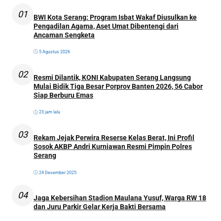
01
BWI Kota Serang: Program Isbat Wakaf Diusulkan ke
Pengadilan Agama, Aset Umat Dibentengi dari
Ancaman Sengketa
5 Agustus 2026
02
Resmi Dilantik, KONI Kabupaten Serang Langsung
Mulai Bidik Tiga Besar Porprov Banten 2026, 56 Cabor
Siap Berburu Emas
23 jam lalu
03
Rekam Jejak Perwira Reserse Kelas Berat, Ini Profil
Sosok AKBP Andri Kurniawan Resmi Pimpin Polres
Serang
24 Desember 2025
04
Jaga Kebersihan Stadion Maulana Yusuf, Warga RW 18
dan Juru Parkir Gelar Kerja Bakti Bersama