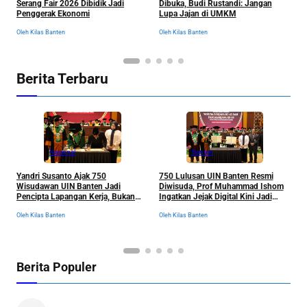
M
Serang Fair 2026 Dibidik Jadi
Dibuka, Budi Rustandi: Jangan
S
Penggerak Ekonomi
Lupa Jajan di UMKM
P
Ol
Oleh Kilas Banten
Oleh Kilas Banten
Berita Terbaru
Nasional
Banten
Yandri Susanto Ajak 750
750 Lulusan UIN Banten Resmi
P
Wisudawan UIN Banten Jadi
Diwisuda, Prof Muhammad Ishom
D
Pencipta Lapangan Kerja, Bukan
Ingatkan Jejak Digital Kini Jadi
B
Sekadar Pemburu Kerja
“Tiket” Menuju Dunia Kerja
Oleh Kilas Banten
Oleh Kilas Banten
Ol
Berita Populer