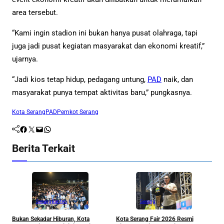
area tersebut.
“Kami ingin stadion ini bukan hanya pusat olahraga, tapi
juga jadi pusat kegiatan masyarakat dan ekonomi kreatif,”
ujarnya.
“Jadi kios tetap hidup, pedagang untung,
PAD
naik, dan
masyarakat punya tempat aktivitas baru,” pungkasnya.
Kota Serang
PAD
Pemkot Serang
Facebook
Twitter
Mail
WhatsApp
Berita Terkait
Serang
Banten
Serang
K
Bukan Sekadar Hiburan, Kota
Kota Serang Fair 2026 Resmi