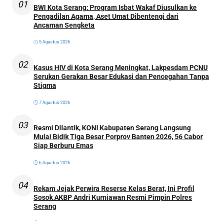
01
BWI Kota Serang: Program Isbat Wakaf Diusulkan ke
Pengadilan Agama, Aset Umat Dibentengi dari
Ancaman Sengketa
5 Agustus 2026
02
Kasus HIV di Kota Serang Meningkat, Lakpesdam PCNU
Serukan Gerakan Besar Edukasi dan Pencegahan Tanpa
Stigma
7 Agustus 2026
03
Resmi Dilantik, KONI Kabupaten Serang Langsung
Mulai Bidik Tiga Besar Porprov Banten 2026, 56 Cabor
Siap Berburu Emas
6 Agustus 2026
04
Rekam Jejak Perwira Reserse Kelas Berat, Ini Profil
Sosok AKBP Andri Kurniawan Resmi Pimpin Polres
Serang