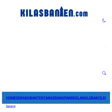
HOME
SERANG
BANTEN
TANGERANG
PANDEGLANG
LEBAK
CILEGO
Serang