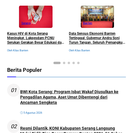
Serang
Banten
Kasus HIV di Kota Serang
Data Sensus Ekonomi Banten
B
Meningkat, Lakpesdam PCNU
Tertinggal, Gubernur Andra Soni
u
Serukan Gerakan Besar Edukasi dan
Turun Tangan, Seluruh Pemangku
P
Pencegahan Tanpa Stigma
Kepentingan Langsung
D
Oleh Kilas Banten
Oleh Kilas Banten
Ol
Dikumpulkan
Berita Populer
01
BWI Kota Serang: Program Isbat Wakaf Diusulkan ke
Pengadilan Agama, Aset Umat Dibentengi dari
Ancaman Sengketa
5 Agustus 2026
02
Resmi Dilantik, KONI Kabupaten Serang Langsung