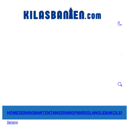
HOME
SERANG
BANTEN
TANGERANG
PANDEGLANG
LEBAK
CILEGO
Serang