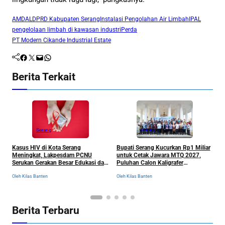
AMDAL
DPRD Kabupaten Serang
Instalasi Pengolahan Air Limbah
IPAL
pengelolaan limbah di kawasan industri
Perda
PT Modern Cikande Industrial Estate
Facebook
Twitter
Mail
WhatsApp
Berita Terkait
Serang
Serang
R
Kasus HIV di Kota Serang
Bupati Serang Kucurkan Rp1 Miliar
S
Meningkat, Lakpesdam PCNU
untuk Cetak Jawara MTQ 2027,
B
Serukan Gerakan Besar Edukasi dan
Puluhan Calon Kaligrafer
C
Pencegahan Tanpa Stigma
Digembleng Setahun di Lemka
Ol
Oleh Kilas Banten
Oleh Kilas Banten
Berita Terbaru