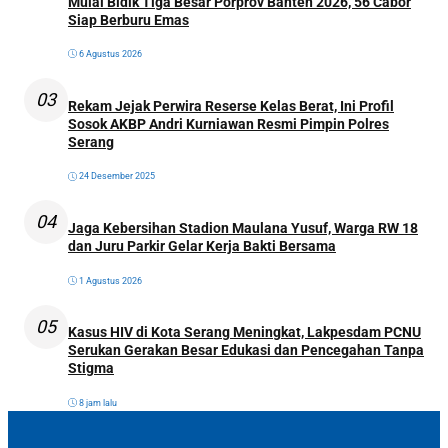
Mulai Bidik Tiga Besar Porprov Banten 2026, 56 Cabor
Siap Berburu Emas
6 Agustus 2026
03
Rekam Jejak Perwira Reserse Kelas Berat, Ini Profil
Sosok AKBP Andri Kurniawan Resmi Pimpin Polres
Serang
24 Desember 2025
04
Jaga Kebersihan Stadion Maulana Yusuf, Warga RW 18
dan Juru Parkir Gelar Kerja Bakti Bersama
1 Agustus 2026
05
Kasus HIV di Kota Serang Meningkat, Lakpesdam PCNU
Serukan Gerakan Besar Edukasi dan Pencegahan Tanpa
Stigma
8 jam lalu